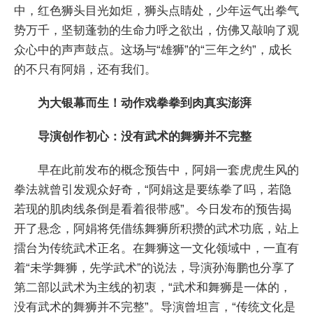
中，红色狮头目光如炬，狮头点睛处，少年运气出拳气
势万千，坚韧蓬勃的生命力呼之欲出，仿佛又敲响了观
众心中的声声鼓点。这场与“雄狮”的“三年之约”，成长
的不只有阿娟，还有我们。
为大银幕而生！动作戏拳拳到肉真实澎湃
导演创作初心：没有武术的舞狮并不完整
早在此前发布的概念预告中，阿娟一套虎虎生风的
拳法就曾引发观众好奇，“阿娟这是要练拳了吗，若隐
若现的肌肉线条倒是看着很带感”。今日发布的预告揭
开了悬念，阿娟将凭借练舞狮所积攒的武术功底，站上
擂台为传统武术正名。在舞狮这一文化领域中，一直有
着“未学舞狮，先学武术”的说法，导演孙海鹏也分享了
第二部以武术为主线的初衷，“武术和舞狮是一体的，
没有武术的舞狮并不完整”。导演曾坦言，“传统文化是