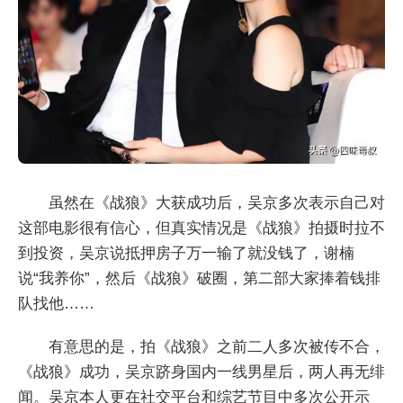
虽然在《战狼》大获成功后，吴京多次表示自己对
这部电影很有信心，但真实情况是《战狼》拍摄时拉不
到投资，吴京说抵押房子万一输了就没钱了，谢楠
说“我养你”，然后《战狼》破圈，第二部大家捧着钱排
队找他……
有意思的是，拍《战狼》之前二人多次被传不合，
《战狼》成功，吴京跻身国内一线男星后，两人再无绯
闻。吴京本人更在社交平台和综艺节目中多次公开示