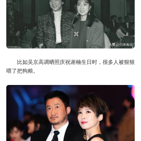
比如吴京高调晒照庆祝谢楠生日时，很多人被狠狠
喂了把狗粮。