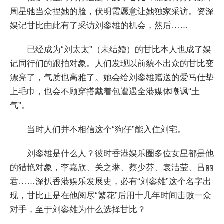
周星驰当众捏她的脸，伏明霞愿意让她独家采访。资深
娱记甘比由此有了采访刘銮雄的机会，然后……
已经成为“刘太太”（未结婚）的甘比本人也成了娱
记同行们的跟拍对象。人们发现以前貌不出众的甘比变
漂亮了，气质也高雅了。她会给刘銮雄赠送的爱马仕垫
上毛巾，也会不顾穿搭戴着包遭遇全港媒体嘲讽“土
气”。
当时人们并不相信这个“狗仔”能入住刘宅。
刘銮雄是什么人？彼时香港娱乐圈多位女星都是他
的猎艳对象，李嘉欣、关之琳、蔡少芬、袁洁莹、吕丽
君……深扒香港娱乐发展史，必有“刘銮雄”这个名字出
现，甘比正是在他阅尽“繁花”后用十几年时间击败一众
对手，至于刘銮雄为什么选择甘比？