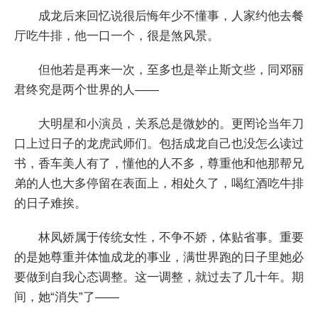
成龙后来回忆说很后悔年少不懂事，人家约他去餐
厅吃牛排，他一口一个，很是煞风景。
但他若是再来一次，至多也是举止斯文些，同邓丽
君终究是两个世界的人——
大明星和小演员，关系总是微妙的。更罔论当年刀
口上过日子的龙虎武师们。包括成龙自己也没怎么读过
书，香车美人有了，懂他的人不多，尊重他和他那帮兄
弟的人也大多停留在表面上，相处久了，喝红酒吃牛排
的日子难挨。
林凤娇属于传统女性，不争不娇，体贴省事。重要
的是她尊重并体恤成龙的事业，满世界跑的日子里她必
要做到自我心态调整。这一调整，就过去了几十年。期
间，她“消失”了——