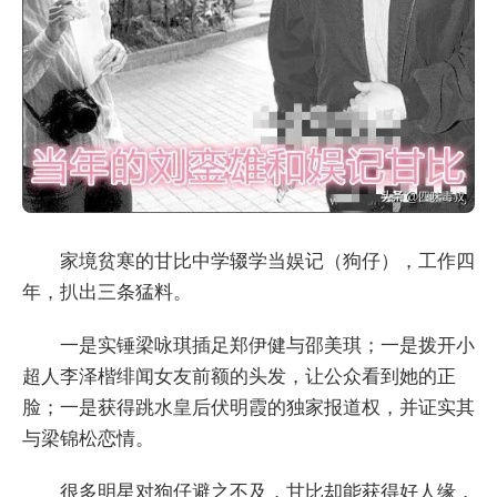
家境贫寒的甘比中学辍学当娱记（狗仔），工作四
年，扒出三条猛料。
一是实锤梁咏琪插足郑伊健与邵美琪；一是拨开小
超人李泽楷绯闻女友前额的头发，让公众看到她的正
脸；一是获得跳水皇后伏明霞的独家报道权，并证实其
与梁锦松恋情。
很多明星对狗仔避之不及，甘比却能获得好人缘，