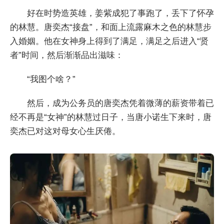
好在时势造英雄，姜紫成犯了事跑了，丢下了怀孕
的林慧。唐奕杰“接盘”，和面上流露麻木之色的林慧步
入婚姻。他在女神身上得到了满足，满足之后进入“贤
者”时间，然后渐渐品出滋味：
“我图个啥？”
然后，成为公务员的唐奕杰凭着微薄的薪资带着已
经不再是“女神”的林慧过日子，当唐小诺生下来时，唐
奕杰已对这对母女心生厌倦。