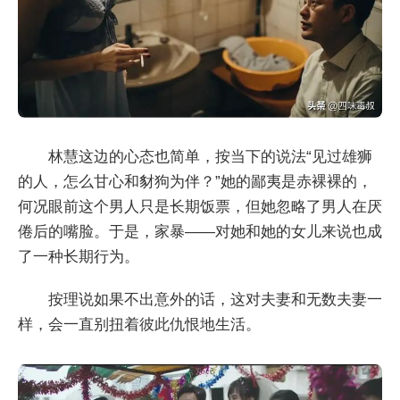
林慧这边的心态也简单，按当下的说法“见过雄狮
的人，怎么甘心和豺狗为伴？”她的鄙夷是赤裸裸的，
何况眼前这个男人只是长期饭票，但她忽略了男人在厌
倦后的嘴脸。于是，家暴——对她和她的女儿来说也成
了一种长期行为。
按理说如果不出意外的话，这对夫妻和无数夫妻一
样，会一直别扭着彼此仇恨地生活。