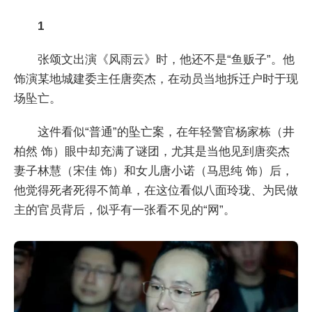
1
张颂文出演《风雨云》时，他还不是“鱼贩子”。他
饰演某地城建委主任唐奕杰，在动员当地拆迁户时于现
场坠亡。
这件看似“普通”的坠亡案，在年轻警官杨家栋（井
柏然 饰）眼中却充满了谜团，尤其是当他见到唐奕杰
妻子林慧（宋佳 饰）和女儿唐小诺（马思纯 饰）后，
他觉得死者死得不简单，在这位看似八面玲珑、为民做
主的官员背后，似乎有一张看不见的“网”。